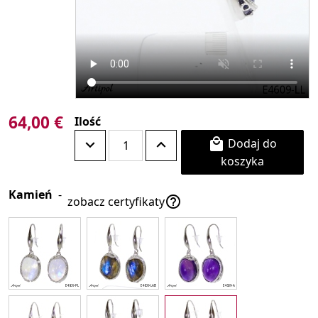
64,00 €
Ilość
Dodaj do

koszyka
Kamień
-

zobacz certyfikaty