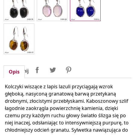
Udostępnij
Tweetuj
Pinterest
Udostępnij
Opis
Kolczyki wiszące z lapis lazuli przyciągają wzrok
głęboką, nasyconą granatową barwą przetykaną
drobnymi, złocistymi przebłyskami. Kaboszonowy szlif
łagodnie zaokrągla powierzchnię kamienia, dzięki
czemu przy każdym ruchu głowy światło ślizga się po
niej inaczej, odsłaniając to intensywniejszą purpurę, to
chłodniejszy odcień granatu. Sylwetka nawiązująca do