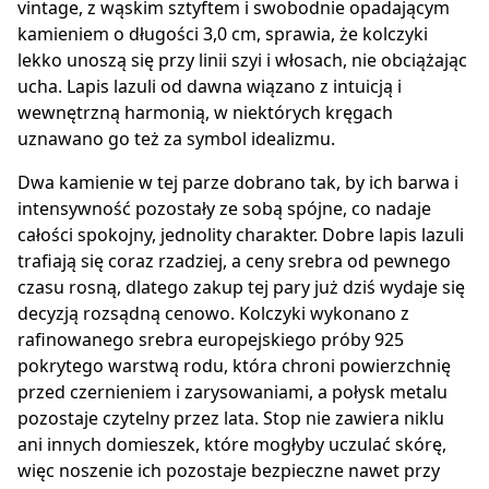
vintage, z wąskim sztyftem i swobodnie opadającym
kamieniem o długości 3,0 cm, sprawia, że kolczyki
lekko unoszą się przy linii szyi i włosach, nie obciążając
ucha. Lapis lazuli od dawna wiązano z intuicją i
wewnętrzną harmonią, w niektórych kręgach
uznawano go też za symbol idealizmu.
Dwa kamienie w tej parze dobrano tak, by ich barwa i
intensywność pozostały ze sobą spójne, co nadaje
całości spokojny, jednolity charakter. Dobre lapis lazuli
trafiają się coraz rzadziej, a ceny srebra od pewnego
czasu rosną, dlatego zakup tej pary już dziś wydaje się
decyzją rozsądną cenowo. Kolczyki wykonano z
rafinowanego srebra europejskiego próby 925
pokrytego warstwą rodu, która chroni powierzchnię
przed czernieniem i zarysowaniami, a połysk metalu
pozostaje czytelny przez lata. Stop nie zawiera niklu
ani innych domieszek, które mogłyby uczulać skórę,
więc noszenie ich pozostaje bezpieczne nawet przy