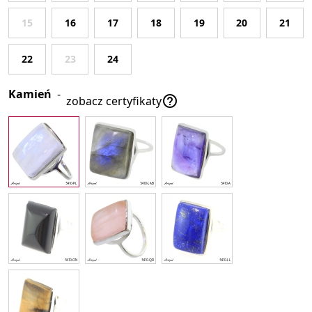
15
16
17
18
19
20
21
22
23
24
Kamień
-

zobacz certyfikaty