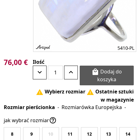
76,00 €
Ilość
Dodaj do

koszyka
Wybierz rozmiar
Ostatnie sztuki


w magazynie
Rozmiar pierścionka
-
Rozmiarówka Europejska
-

jak wybrać rozmiar
8
9
10
11
12
13
14