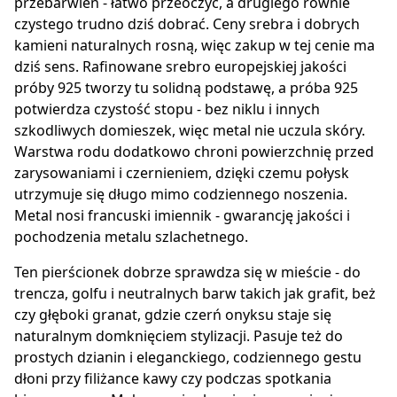
przebarwień - łatwo przeoczyć, a drugiego równie
czystego trudno dziś dobrać. Ceny srebra i dobrych
kamieni naturalnych rosną, więc zakup w tej cenie ma
dziś sens. Rafinowane srebro europejskiej jakości
próby 925 tworzy tu solidną podstawę, a próba 925
potwierdza czystość stopu - bez niklu i innych
szkodliwych domieszek, więc metal nie uczula skóry.
Warstwa rodu dodatkowo chroni powierzchnię przed
zarysowaniami i czernieniem, dzięki czemu połysk
utrzymuje się długo mimo codziennego noszenia.
Metal nosi francuski imiennik - gwarancję jakości i
pochodzenia metalu szlachetnego.
Ten pierścionek dobrze sprawdza się w mieście - do
trencza, golfu i neutralnych barw takich jak grafit, beż
czy głęboki granat, gdzie czerń onyksu staje się
naturalnym domknięciem stylizacji. Pasuje też do
prostych dzianin i eleganckiego, codziennego gestu
dłoni przy filiżance kawy czy podczas spotkania