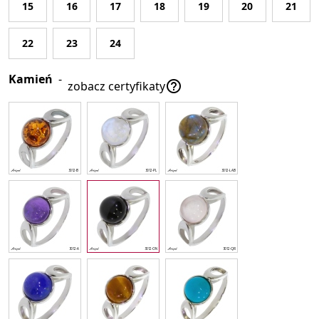
15
16
17
18
19
20
21
22
23
24
Kamień
-

zobacz certyfikaty