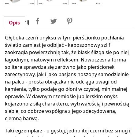
Udostępnij
Tweetuj
Pinterest
Udostępnij
Opis
Głęboka czerń onyksu w tym pierścionku pochłania
światło zamiast je odbijać - kaboszonowy szlif
zaokrągla powierzchnię tak, że blask ślizga się po niej
łagodnym, matowym refleksem. Nowoczesna forma
solitera sprawdza się zarówno jako pierścionek
zaręczynowy, jak i jako pasjans noszony samodzielnie
na palcu - prosta obrączka nie odciąga uwagi od
kamienia, tylko podaje go dłoni w czystej, minimalnej
oprawie. W dawnym rzemiośle jubilerskim onyks
kojarzono z siłą charakteru, wytrwałością i pewnością
siebie, co dobrze współgra z jego zdecydowaną,
ciemną barwą.
Taki egzemplarz - o gęstej, jednolitej czerni bez smug i