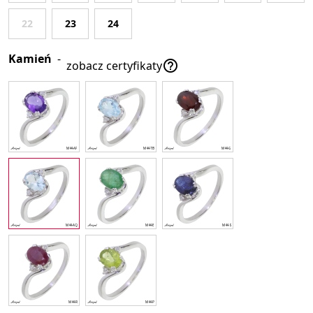
22
23
24
Kamień
-

zobacz certyfikaty