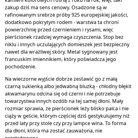
kamieni kolorowych rosną z roku na rok, więc taki
zakup dziś ma sens cenowy. Osadzone są w
rafinowanym srebrze próby 925 europejskiej jakości,
dodatkowo pokrytym rodem - warstwa ta chroni
powierzchnię przed czernieniem i rysami, więc
pierścionek rzadziej wymaga czyszczenia. Stop bez
niklu i innych uczulających domieszek jest bezpieczny
nawet dla wrażliwej skóry. Metal sygnowany jest
francuskim imiennikiem, który poświadcza jego
pochodzenie.
Na wieczorne wyjście dobrze zestawić go z małą
czarną sukienką albo jedwabną bluzką - chłodny błękit
akwamarynu odcina się od czerni i nie potrzebuje
towarzystwa innych ozdób na tej samej dłoni. Mały
rozmiar sprawia, że pierścionek leży blisko palca i nie
ciąży w geście, którym częściej dziś gestykulujemy niż
przed laty przy stole czy przy lampce wina. To forma
dla dłoni, która ma zostać zauważona, nie