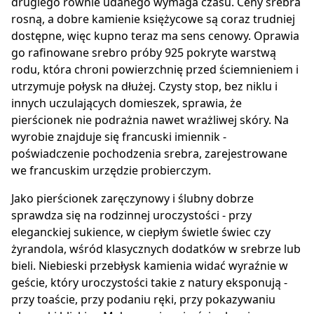
drugiego równie udanego wymaga czasu. Ceny srebra
rosną, a dobre kamienie księżycowe są coraz trudniej
dostępne, więc kupno teraz ma sens cenowy. Oprawia
go rafinowane srebro próby 925 pokryte warstwą
rodu, która chroni powierzchnię przed ściemnieniem i
utrzymuje połysk na dłużej. Czysty stop, bez niklu i
innych uczulających domieszek, sprawia, że
pierścionek nie podrażnia nawet wrażliwej skóry. Na
wyrobie znajduje się francuski imiennik -
poświadczenie pochodzenia srebra, zarejestrowane
we francuskim urzędzie probierczym.
Jako pierścionek zaręczynowy i ślubny dobrze
sprawdza się na rodzinnej uroczystości - przy
eleganckiej sukience, w ciepłym świetle świec czy
żyrandola, wśród klasycznych dodatków w srebrze lub
bieli. Niebieski przebłysk kamienia widać wyraźnie w
geście, który uroczystości takie z natury eksponują -
przy toaście, przy podaniu ręki, przy pokazywaniu