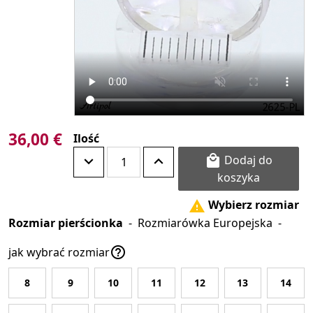
36,00 €
Ilość
Dodaj do

koszyka
Wybierz rozmiar

Rozmiar pierścionka
-
Rozmiarówka Europejska
-

jak wybrać rozmiar
8
9
10
11
12
13
14