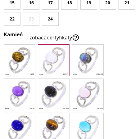
15
16
17
18
19
20
21
22
23
24
Kamień
-

zobacz certyfikaty