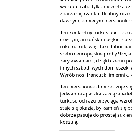
wyrobu trafia tylko niewielka cz
zdarza się rzadko. Drobny rozmia
dawnym, kobiecym pierścionko
Ten konkretny turkus pochodzi z
czystym, arizońskim błękicie be
roku na rok, więc taki dobór ba
srebro europejskie próby 925, a
zarysowaniami, dzięki czemu poły
innych szkodliwych domieszek, w
Wyrób nosi francuski imiennik,
Ten pierścionek dobrze czuje się
jedwabna apaszka zawiązana lekk
turkusu od razu przyciąga wzrok.
staje się okazją, by kamień się 
dobrze pasuje do prostej sukienk
koszulą.