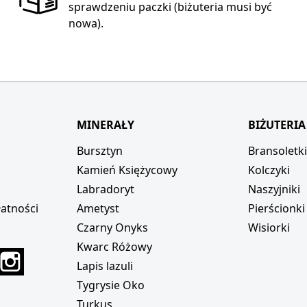
sprawdzeniu paczki (biżuteria musi być
nowa).
MINERAŁY
BIŻUTERIA
Bursztyn
Bransoletk
Kamień Księżycowy
Kolczyki
Labradoryt
Naszyjniki
atności
Ametyst
Pierścionki
Czarny Onyks
Wisiorki
Kwarc Różowy
r
interest
Instagram
Lapis lazuli
Tygrysie Oko
Turkus