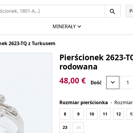
P
MINERAŁY
onek 2623-TQ z Turkusem
Pierścionek 2623-T
rodowana
48,00 €
Ilość
Rozmiar pierścionka
-
Rozmiar
8
9
10
11
12
1
23
24