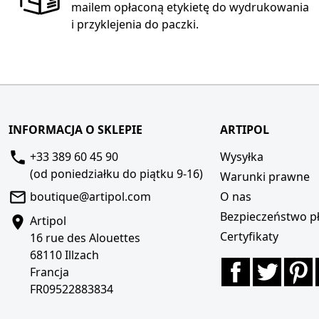
mailem opłaconą etykietę do wydrukowania
i przyklejenia do paczki.
INFORMACJA O SKLEPIE
ARTIPOL
+33 389 60 45 90
Wysyłka
(od poniedziałku do piątku 9-16)
Warunki prawne
boutique@artipol.com
O nas
Bezpieczeństwo pł
Artipol
Certyfikaty
16 rue des Alouettes
68110 Illzach
Facebook
Twitte
P
Francja
FR09522883834