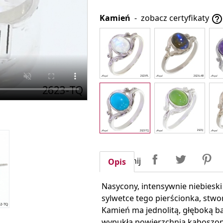
Kamień
-
zobacz certyfikaty

Udostępnij
Tweetuj
P
Udostępnij
Opis
Nasycony, intensywnie niebiesk
sylwetce tego pierścionka, stwor
Kamień ma jednolitą, głęboką b
wypukła powierzchnia kaboszon