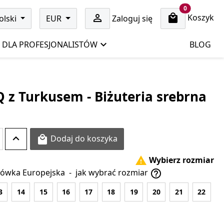
cart items
0
Koszyk

olski
EUR
Zaloguj się
DLA PROFESJONALISTÓW
BLOG
Q z Turkusem - Biżuteria srebrna
Dodaj do koszyka

Wybierz rozmiar

ówka Europejska
-
jak wybrać rozmiar

3
14
15
16
17
18
19
20
21
22