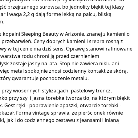
ęść przejrzanego surowca, bo jednolity błękit tej klasy
r i waga 2,2 g dają formę lekką na palcu, bliską
m.
 kopalni Sleeping Beauty w Arizonie, znanej z kamieni o
z przebarwień. Ceny dobrych kamieni i srebra rosną z
rwy w tej cenie ma dziś sens. Oprawę stanowi rafinowane
 warstwa rodu chroni ją przed czernieniem i
sk zostaje jasny na lata. Stop nie zawiera niklu ani
ięc metal spokojnie znosi codzienny kontakt ze skórą.
 który gwarantuje pochodzenie metalu.
 przy wiosennych stylizacjach: pastelowy trencz,
o przy szyi i jasna torebka tworzą tło, na którym błękit
 Gest ręki - poprawienie apaszki, otwarcie torebki -
pokazał. Forma vintage sprawia, że pierścionek równie
i, jak i do codziennego zestawu z jeansami i lnianą