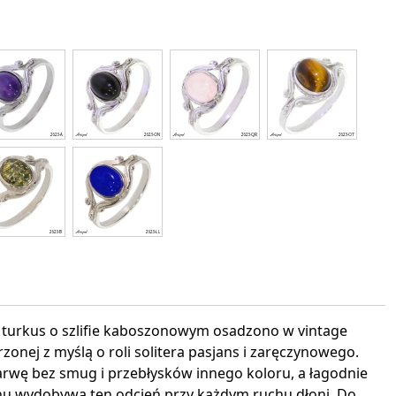
interest
i turkus o szlifie kaboszonowym osadzono w vintage
zonej z myślą o roli solitera pasjans i zaręczynowego.
arwę bez smug i przebłysków innego koloru, a łagodnie
u wydobywa ten odcień przy każdym ruchu dłoni. Do