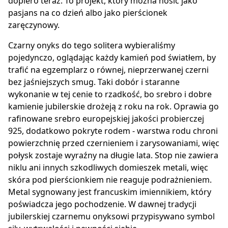
dopiero teraz. To projekt, który można nosić jako
pasjans na co dzień albo jako pierścionek
zaręczynowy.
Czarny onyks do tego solitera wybieraliśmy
pojedynczo, oglądając każdy kamień pod światłem, by
trafić na egzemplarz o równej, nieprzerwanej czerni
bez jaśniejszych smug. Taki dobór i staranne
wykonanie w tej cenie to rzadkość, bo srebro i dobre
kamienie jubilerskie drożeją z roku na rok. Oprawia go
rafinowane srebro europejskiej jakości probierczej
925, dodatkowo pokryte rodem - warstwa rodu chroni
powierzchnię przed czernieniem i zarysowaniami, więc
połysk zostaje wyraźny na długie lata. Stop nie zawiera
niklu ani innych szkodliwych domieszek metali, więc
skóra pod pierścionkiem nie reaguje podrażnieniem.
Metal sygnowany jest francuskim imiennikiem, który
poświadcza jego pochodzenie. W dawnej tradycji
jubilerskiej czarnemu onyksowi przypisywano symbol