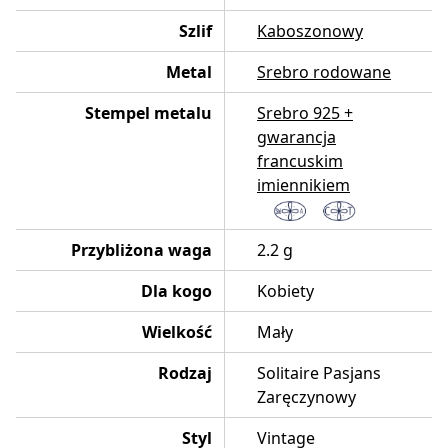
Szlif
Kaboszonowy
Metal
Srebro rodowane
Stempel metalu
Srebro 925 +
gwarancja
francuskim
imiennikiem
Przybliżona waga
2.2 g
Dla kogo
Kobiety
Wielkość
Mały
Rodzaj
Solitaire Pasjans
Zaręczynowy
Styl
Vintage