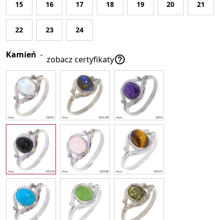
15
16
17
18
19
20
21
22
23
24
Kamień
-

zobacz certyfikaty