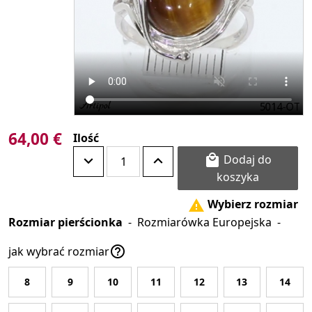
64,00 €
Ilość
Dodaj do

koszyka
Wybierz rozmiar

Rozmiar pierścionka
-
Rozmiarówka Europejska
-

jak wybrać rozmiar
8
9
10
11
12
13
14