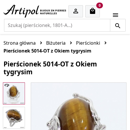
cart items
0


Strona główna
Biżuteria
Pierścionki
Pierścionek 5014-OT z Okiem tygrysim
Pierścionek 5014-OT z Okiem
tygrysim