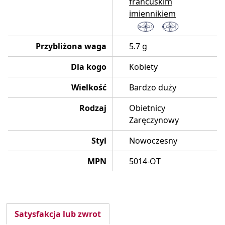
francuskim
imiennikiem
Przybliżona waga
5.7 g
Dla kogo
Kobiety
Wielkość
Bardzo duży
Rodzaj
Obietnicy
Zaręczynowy
Styl
Nowoczesny
MPN
5014-OT
Satysfakcja lub zwrot