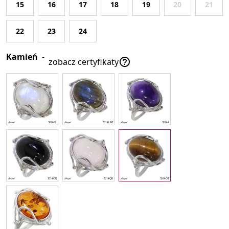
15
16
17
18
19
20
21
22
23
24
Kamień
-

zobacz certyfikaty