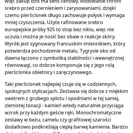
więc zakup dziś ma sens cenowy. Rodowanie chroni
srebro przed czernieniem i zarysowaniami, dzięki
czemu pierścionek długo zachowuje połysk i wymaga
mniej czyszczenia. Użyte rafinowane srebro
europejskie próby 925 to stop bez niklu, więc nie
uczula i można je nosić bez obaw o reakcje skóry.
Wyrób jest sygnowany francuskim imiennikiem, który
potwierdza pochodzenie metalu. Tygrysie oko od
dawna łączono z symboliką stabilności i wewnętrznej
równowagi, co dobrze komponuje się z jego rolą
pierścionka obietnicy i zaręczynowego.
Taki pierścionek najlepiej czuje się w codziennych,
spokojnych stylizacjach. Zestawia się dobrze z miękkim
swetrem z grubego splotu i spodniami w tej samej,
ziemistej tonacji - kamień wtedy naturalnie przyciąga
wzrok przy każdym geście ręki. Monochromatyczne
zestawy w beżu, camelu czy grafitowej szarości
dodatkowo podkreślają ciepłą barwę kamienia. Bardzo