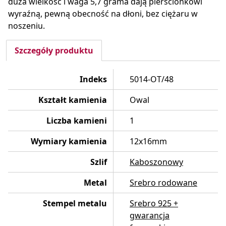
duża wielkość i waga 5,7 grama dają pierścionkowi
wyraźną, pewną obecność na dłoni, bez ciężaru w
noszeniu.
Szczegóły produktu
Indeks
5014-OT/48
Kształt kamienia
Owal
Liczba kamieni
1
Wymiary kamienia
12x16mm
Szlif
Kaboszonowy
Metal
Srebro rodowane
Stempel metalu
Srebro 925 +
gwarancja