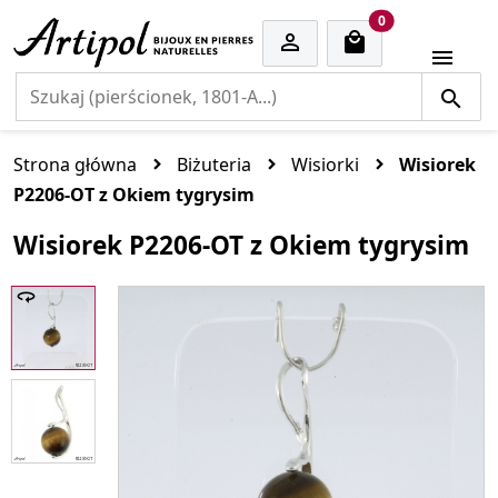
cart items
0


Strona główna
Biżuteria
Wisiorki
Wisiorek
P2206-OT z Okiem tygrysim
Wisiorek P2206-OT z Okiem tygrysim