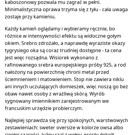
kaboszonowy pozwala mu zagrać w pełni.
Minimalistyczna oprawa trzyma się z tyłu - cała uwaga
zostaje przy kamieniu.
Każdy kamień oglądamy i wybieramy ręcznie, bo
różnice w intensywności efektu są widoczne gołym
okiem. Srebro zdrożało, a naprawdę wyraziste okazy
tygrysiego oka są coraz trudniej dostępne - ta cena
jest więc rozsądna. Wisiorek wykonano z
rafinowanego srebra europejskiego próby 925, a rod
nałożony na powierzchnię chroni metal przed
ściemnieniem i matowieniem. Stop nie zawiera niklu
ani innych uczulających domieszek, więc noszą go bez
obaw nawet osoby z wrażliwą skórą. Wyrób
sygnowany imiennikiem zarejestrowanym we
francuskim urzędzie probierczym.
Najlepiej sprawdza się przy spokojnych, warstwowych
zestawieniach: sweter oversize w kolorze owsa albo
ciepłej szarości, luźny szal z wełny, prosty dekolt.