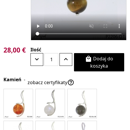
28,00 €
Ilość
Dodaj do

koszyka
Kamień
-

zobacz certyfikaty