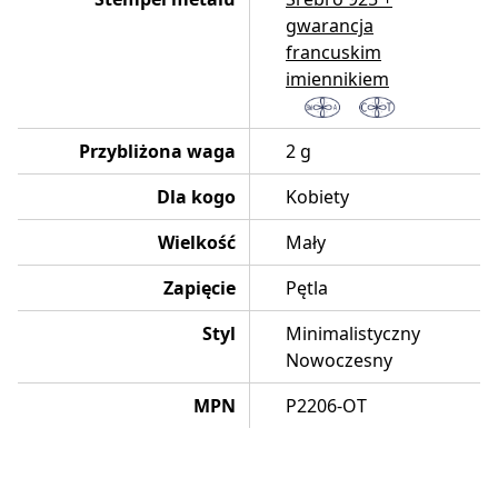
gwarancja
francuskim
imiennikiem
Przybliżona waga
2 g
Dla kogo
Kobiety
Wielkość
Mały
Zapięcie
Pętla
Styl
Minimalistyczny
Nowoczesny
MPN
P2206-OT