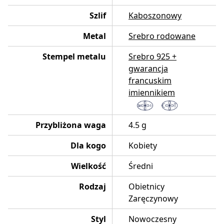
Szlif
Kaboszonowy
Metal
Srebro rodowane
Stempel metalu
Srebro 925 +
gwarancja
francuskim
imiennikiem
Przybliżona waga
4.5 g
Dla kogo
Kobiety
Wielkość
Średni
Rodzaj
Obietnicy
Zaręczynowy
Styl
Nowoczesny