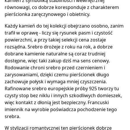
kamień z symboliką stabilności i wewnętrznej
równowagi, co dobrze koresponduje z charakterem
pierścionka zaręczynowego i obietnicy.
Każdy kamień do tej kolekcji obejrzano osobno, zanim
trafił w oprawę - liczy się rysunek pasm i czystość
powierzchni, a przy takiej selekcji cena zostaje
rozsądna. Srebro drożeje z roku na rok, a dobrze
dobrane kamienie naturalne są coraz trudniej
dostępne, więc taki zakup dziś ma sens cenowy.
Rodowanie chroni srebro przed czernieniem i
zarysowaniami, dzięki czemu pierścionek długo
zachowuje połysk i wymaga mniej czyszczenia.
Rafinowane srebro europejskie próby 925 tworzy tu
czysty stop bez niklu i innych szkodliwych domieszek,
więc kontakt z dłonią jest bezpieczny. Francuski
imiennik na wyrobie poświadcza pochodzenie tego
srebra.
W stylizacji romantycznej ten pierścionek dobrze