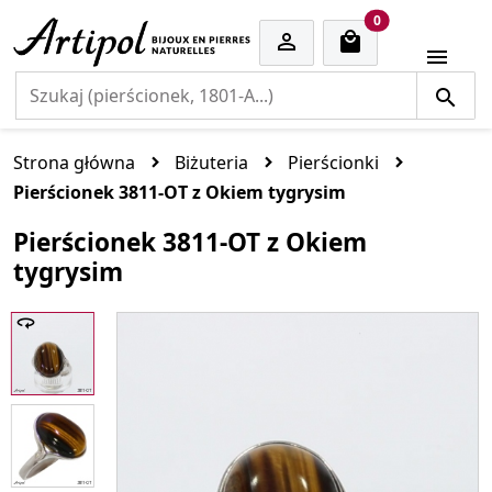
cart items
0


Strona główna
Biżuteria
Pierścionki
Pierścionek 3811-OT z Okiem tygrysim
Pierścionek 3811-OT z Okiem
tygrysim