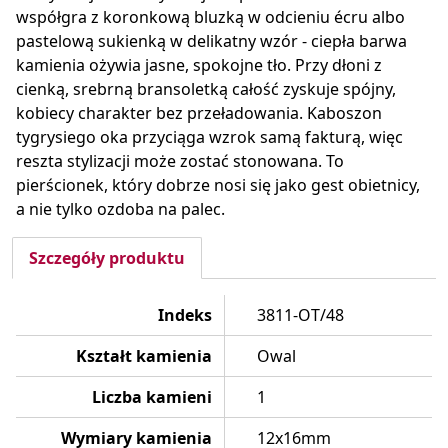
współgra z koronkową bluzką w odcieniu écru albo
pastelową sukienką w delikatny wzór - ciepła barwa
kamienia ożywia jasne, spokojne tło. Przy dłoni z
cienką, srebrną bransoletką całość zyskuje spójny,
kobiecy charakter bez przeładowania. Kaboszon
tygrysiego oka przyciąga wzrok samą fakturą, więc
reszta stylizacji może zostać stonowana. To
pierścionek, który dobrze nosi się jako gest obietnicy,
a nie tylko ozdoba na palec.
Szczegóły produktu
Indeks
3811-OT/48
Kształt kamienia
Owal
Liczba kamieni
1
Wymiary kamienia
12x16mm