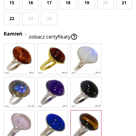
15
16
17
18
19
20
21
22
23
24
Kamień
-

zobacz certyfikaty