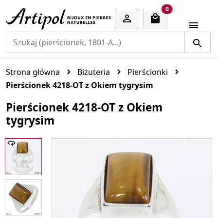
cart items
0


Strona główna
Biżuteria
Pierścionki
Pierścionek 4218-OT z Okiem tygrysim
Pierścionek 4218-OT z Okiem
tygrysim