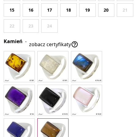
15
16
17
18
19
20
21
22
23
24
Kamień
-

zobacz certyfikaty