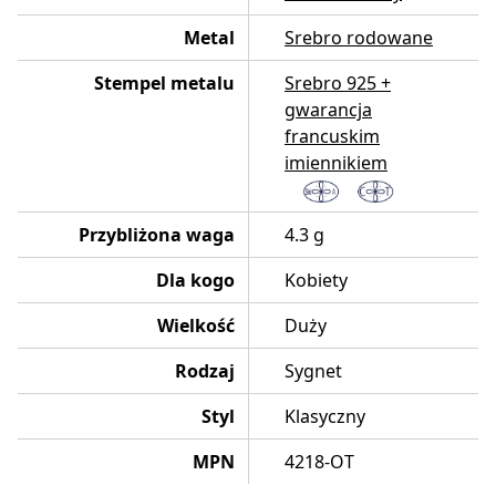
Metal
Srebro rodowane
Stempel metalu
Srebro 925 +
gwarancja
francuskim
imiennikiem
Przybliżona waga
4.3 g
Dla kogo
Kobiety
Wielkość
Duży
Rodzaj
Sygnet
Styl
Klasyczny
MPN
4218-OT