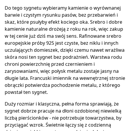
Do tego sygnetu wybieramy kamienie o wyrównanej
barwie i czystym rysunku pasów, bez przebarwień i
skaz, które psułyby efekt kociego oka. Srebro i dobre
kamienie naturalne drożeją z roku na rok, więc zakup
w tej cenie już dziś ma swój sens. Rafinowane srebro
europejskie próby 925 jest czyste, bez niklu i innych
uczulających domieszek, dzięki czemu nawet wrażliwa
skóra nosi ten sygnet bez podrażnień. Warstwa rodu
chroni powierzchnię przed czernieniem i
zarysowaniami, więc połysk metalu zostaje jasny na
długie lata. Francuski imiennik na wewnętrznej stronie
obrączki potwierdza pochodzenie metalu, z którego
powstał ten sygnet.
Duży rozmiar i klasyczna, pełna forma sprawiają, że
sygnet dobrze pracuje na dłoni ozdobionej niewielką
liczbą pierścionków - nie potrzebuje towarzystwa, by
przyciągać wzrok. Świetnie łączy się z codzienną