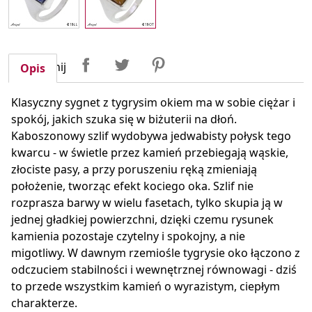
Udostępnij
Tweetuj
Pinterest
Udostępnij
Opis
Klasyczny sygnet z tygrysim okiem ma w sobie ciężar i
spokój, jakich szuka się w biżuterii na dłoń.
Kaboszonowy szlif wydobywa jedwabisty połysk tego
kwarcu - w świetle przez kamień przebiegają wąskie,
złociste pasy, a przy poruszeniu ręką zmieniają
położenie, tworząc efekt kociego oka. Szlif nie
rozprasza barwy w wielu fasetach, tylko skupia ją w
jednej gładkiej powierzchni, dzięki czemu rysunek
kamienia pozostaje czytelny i spokojny, a nie
migotliwy. W dawnym rzemiośle tygrysie oko łączono z
odczuciem stabilności i wewnętrznej równowagi - dziś
to przede wszystkim kamień o wyrazistym, ciepłym
charakterze.