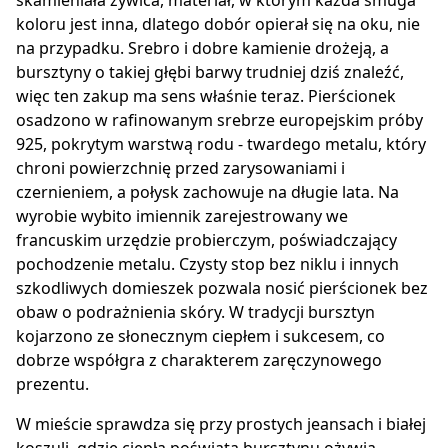
skamieniała żywica, materiał, w którym każda smuga
koloru jest inna, dlatego dobór opierał się na oku, nie
na przypadku. Srebro i dobre kamienie drożeją, a
bursztyny o takiej głębi barwy trudniej dziś znaleźć,
więc ten zakup ma sens właśnie teraz. Pierścionek
osadzono w rafinowanym srebrze europejskim próby
925, pokrytym warstwą rodu - twardego metalu, który
chroni powierzchnię przed zarysowaniami i
czernieniem, a połysk zachowuje na długie lata. Na
wyrobie wybito imiennik zarejestrowany we
francuskim urzędzie probierczym, poświadczający
pochodzenie metalu. Czysty stop bez niklu i innych
szkodliwych domieszek pozwala nosić pierścionek bez
obaw o podrażnienia skóry. W tradycji bursztyn
kojarzono ze słonecznym ciepłem i sukcesem, co
dobrze współgra z charakterem zaręczynowego
prezentu.
W mieście sprawdza się przy prostych jeansach i białej