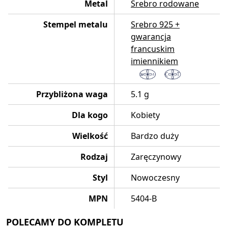
Metal
Srebro rodowane
Stempel metalu
Srebro 925 +
gwarancja
francuskim
imiennikiem
Przybliżona waga
5.1 g
Dla kogo
Kobiety
Wielkość
Bardzo duży
Rodzaj
Zaręczynowy
Styl
Nowoczesny
MPN
5404-B
POLECAMY DO KOMPLETU