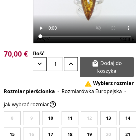
70,00 €
Ilość
Dodaj do

koszyka
Wybierz rozmiar

Rozmiar pierścionka
-
Rozmiarówka Europejska
-

jak wybrać rozmiar
8
9
10
11
12
13
14
15
16
17
18
19
20
21