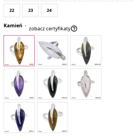
22
23
24
Kamień
-

zobacz certyfikaty