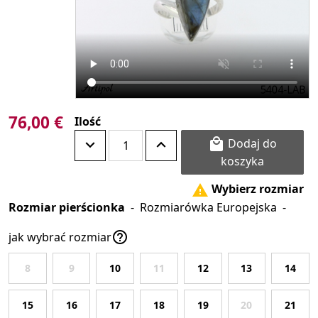
76,00 €
Ilość
Dodaj do

koszyka
Wybierz rozmiar

Rozmiar pierścionka
-
Rozmiarówka Europejska
-

jak wybrać rozmiar
8
9
10
11
12
13
14
15
16
17
18
19
20
21