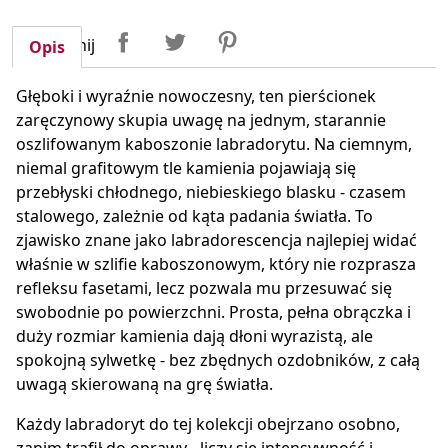
Udostępnij
Tweetuj
Pinterest
Udostępnij
Opis
Głęboki i wyraźnie nowoczesny, ten pierścionek
zaręczynowy skupia uwagę na jednym, starannie
oszlifowanym kaboszonie labradorytu. Na ciemnym,
niemal grafitowym tle kamienia pojawiają się
przebłyski chłodnego, niebieskiego blasku - czasem
stalowego, zależnie od kąta padania światła. To
zjawisko znane jako labradorescencja najlepiej widać
właśnie w szlifie kaboszonowym, który nie rozprasza
refleksu fasetami, lecz pozwala mu przesuwać się
swobodnie po powierzchni. Prosta, pełna obrączka i
duży rozmiar kamienia dają dłoni wyrazistą, ale
spokojną sylwetkę - bez zbędnych ozdobników, z całą
uwagą skierowaną na grę światła.
Każdy labradoryt do tej kolekcji obejrzano osobno,