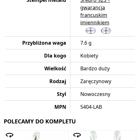
Stempel metalu
Srebro 925 +
gwarancja
francuskim
imiennikiem
Przybliżona waga
7.6 g
Dla kogo
Kobiety
Wielkość
Bardzo duży
Rodzaj
Zaręczynowy
Styl
Nowoczesny
MPN
5404-LAB
POLECAMY DO KOMPLETU