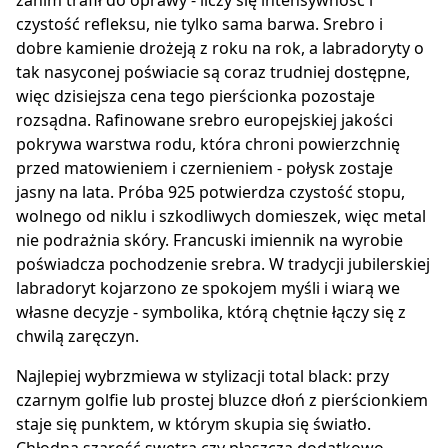
zanim trafił do oprawy - liczy się intensywność i
czystość refleksu, nie tylko sama barwa. Srebro i
dobre kamienie drożeją z roku na rok, a labradoryty o
tak nasyconej poświacie są coraz trudniej dostępne,
więc dzisiejsza cena tego pierścionka pozostaje
rozsądna. Rafinowane srebro europejskiej jakości
pokrywa warstwa rodu, która chroni powierzchnię
przed matowieniem i czernieniem - połysk zostaje
jasny na lata. Próba 925 potwierdza czystość stopu,
wolnego od niklu i szkodliwych domieszek, więc metal
nie podrażnia skóry. Francuski imiennik na wyrobie
poświadcza pochodzenie srebra. W tradycji jubilerskiej
labradoryt kojarzono ze spokojem myśli i wiarą we
własne decyzje - symbolika, którą chętnie łączy się z
chwilą zaręczyn.
Najlepiej wybrzmiewa w stylizacji total black: przy
czarnym golfie lub prostej bluzce dłoń z pierścionkiem
staje się punktem, w którym skupia się światło.