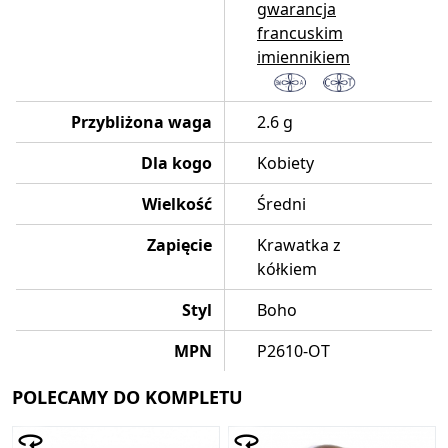
gwarancja
francuskim
imiennikiem
Przybliżona waga
2.6 g
Dla kogo
Kobiety
Wielkość
Średni
Zapięcie
Krawatka z
kółkiem
Styl
Boho
MPN
P2610-OT
POLECAMY DO KOMPLETU