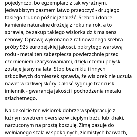
pojedynczo, bo egzemplarz z tak wyraźnym,
jedwabistym pasmem łatwo przeoczyć - drugiego
takiego trudno później znaleźć. Srebro i dobre
kamienie naturalne drożeją z roku na rok, a to
sprawia, że zakup takiego wisiorka dziś ma sens
cenowy. Oprawę wykonano z rafinowanego srebra
próby 925 europejskiej jakości, pokrytego warstwą
rodu - metal ten zabezpiecza powierzchnię przed
czernieniem i zarysowaniami, dzięki czemu połysk
zostaje jasny na lata. Stop bez niklu i innych
szkodliwych domieszek sprawia, że wisiorek nie uczula
nawet wrażliwej skóry. Całość sygnuje francuski
imiennik - gwarancja jakości i pochodzenia metalu
szlachetnego.
Na dekolcie ten wisiorek dobrze współpracuje z
luźnym swetrem oversize w ciepłym beżu lub khaki,
narzuconym na prostą koszulę. Zimą pasuje do
wełnianego szala w spokojnych, ziemistych barwach,