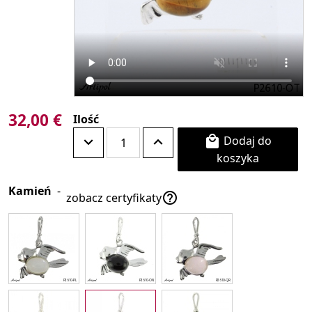
32,00 €
Ilość
Dodaj do

koszyka
Kamień
-

zobacz certyfikaty