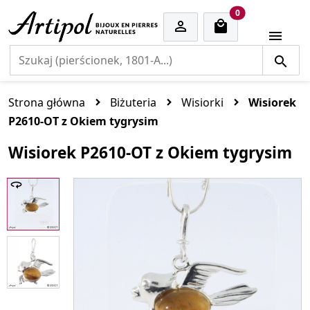
cart items
0


Strona główna
Biżuteria
Wisiorki
Wisiorek
P2610-OT z Okiem tygrysim
Wisiorek P2610-OT z Okiem tygrysim