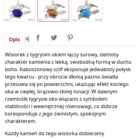
Udostępnij
Tweetuj
Pinterest
Udostępnij
Opis
Wisiorek z tygrysim okiem łączy surowy, ziemisty
charakter kamienia z lekką, swobodną formą w duchu
boho. Kaboszonowy szlif eksponuje jedwabisty połysk
tego kwarcu - przy obrocie dłonią pasmo światła
przesuwa się po powierzchni, ukazując efekt kociego
oka w ciepłej, brązowo-złotej tonacji. W dawnym
rzemiośle tygrysie oko wiązano z symbolem
stabilności i wewnętrznej równowagi, co dobrze
koresponduje z jego ziemistym, spokojnym
charakterem.
Każdy kamień do tego wisiorka dobieramy