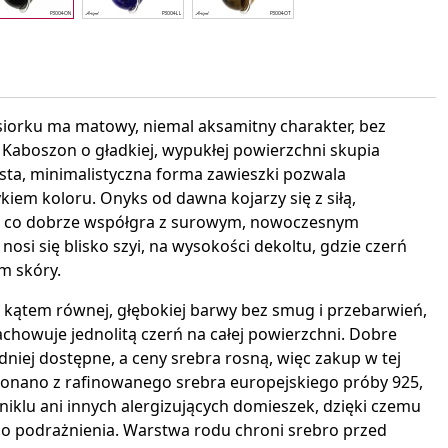
interest
iorku ma matowy, niemal aksamitny charakter, bez
 Kaboszon o gładkiej, wypukłej powierzchni skupia
sta, minimalistyczna forma zawieszki pozwala
iem koloru. Onyks od dawna kojarzy się z siłą,
ie, co dobrze współgra z surowym, nowoczesnym
 nosi się blisko szyi, na wysokości dekoltu, gdzie czerń
m skóry.
kątem równej, głębokiej barwy bez smug i przebarwień,
chowuje jednolitą czerń na całej powierzchni. Dobre
udniej dostępne, a ceny srebra rosną, więc zakup w tej
konano z rafinowanego srebra europejskiego próby 925,
 niklu ani innych alergizujących domieszek, dzięki czemu
o podrażnienia. Warstwa rodu chroni srebro przed