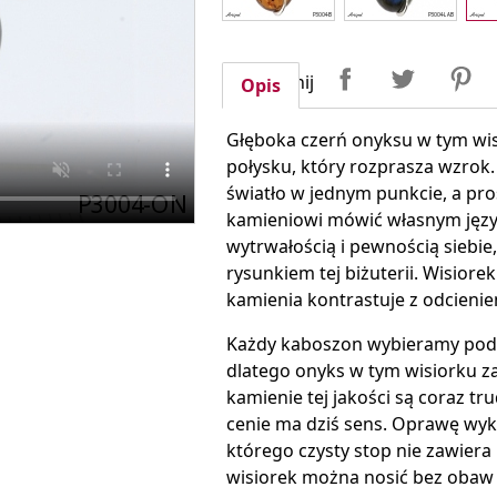
Udostępnij
Tweetuj
P
Udostępnij
Opis
Głęboka czerń onyksu w tym wis
połysku, który rozprasza wzrok.
światło w jednym punkcie, a pro
kamieniowi mówić własnym język
wytrwałością i pewnością sieb
rysunkiem tej biżuterii. Wisiorek
kamienia kontrastuje z odcienie
Każdy kaboszon wybieramy pod 
dlatego onyks w tym wisiorku za
kamienie tej jakości są coraz tr
cenie ma dziś sens. Oprawę wy
którego czysty stop nie zawiera
wisiorek można nosić bez obaw 