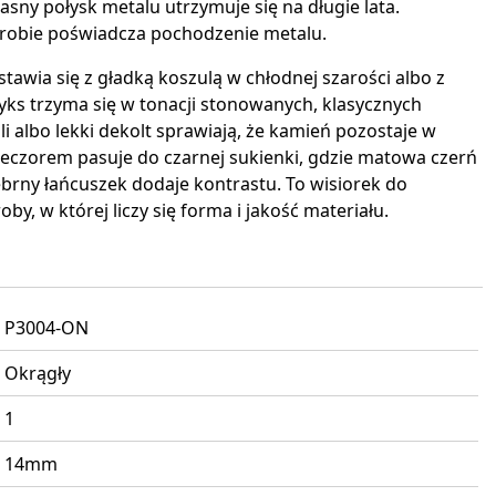
asny połysk metalu utrzymuje się na długie lata.
yrobie poświadcza pochodzenie metalu.
tawia się z gładką koszulą w chłodnej szarości albo z
yks trzyma się w tonacji stonowanych, klasycznych
i albo lekki dekolt sprawiają, że kamień pozostaje w
Wieczorem pasuje do czarnej sukienki, gdzie matowa czerń
rebrny łańcuszek dodaje kontrastu. To wisiorek do
y, w której liczy się forma i jakość materiału.
P3004-ON
Okrągły
1
14mm