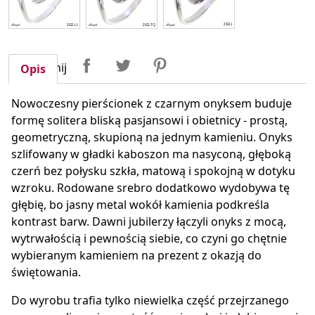
Udostępnij
Tweetuj
Pinterest
Udostępnij
Opis
Nowoczesny pierścionek z czarnym onyksem buduje
formę solitera bliską pasjansowi i obietnicy - prostą,
geometryczną, skupioną na jednym kamieniu. Onyks
szlifowany w gładki kaboszon ma nasyconą, głęboką
czerń bez połysku szkła, matową i spokojną w dotyku
wzroku. Rodowane srebro dodatkowo wydobywa tę
głębię, bo jasny metal wokół kamienia podkreśla
kontrast barw. Dawni jubilerzy łączyli onyks z mocą,
wytrwałością i pewnością siebie, co czyni go chętnie
wybieranym kamieniem na prezent z okazją do
świętowania.
Do wyrobu trafia tylko niewielka część przejrzanego