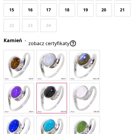
15
16
17
18
19
20
21
22
23
24
Kamień
-

zobacz certyfikaty