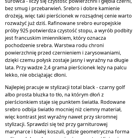
surowca - liczy się czystość powierzchni i głębia czerni,
bez smug i przebarwień. Srebro i dobre kamienie
drożeją, więc taki pierścionek w rozsądnej cenie warto
rozważyć już dziś. Rafinowane srebro europejskie
próby 925 potwierdza czystość stopu, a wyrób podbity
jest francuskim imiennikiem, który oznacza
pochodzenie srebra. Warstwa rodu chroni
powierzchnię przed czernieniem i zarysowaniami,
dzięki czemu połysk zostaje jasny i wyraźny na długie
lata. Przy wadze 2,4 grama pierścionek leży na palcu
lekko, nie obciążając dłoni.
Najlepiej pracuje w stylizacji total black - czarny golf
albo prosta bluzka to tło, na którym dłoń z
pierścionkiem staje się punktem światła. Rodowane
srebro odbija światło mocniej niż ciemny materiał,
więc kontrast jest wyraźny nawet przy skromnej
stylizacji. Sprawdzi się też przy garniturowej
marynarce i białej koszuli, gdzie geometryczna forma