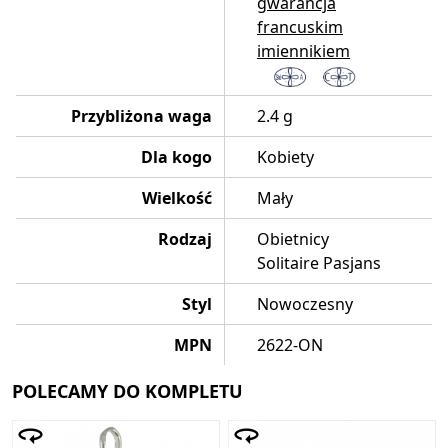
gwarancja
francuskim
imiennikiem
Przybliżona waga
2.4 g
Dla kogo
Kobiety
Wielkość
Mały
Rodzaj
Obietnicy
Solitaire Pasjans
Styl
Nowoczesny
MPN
2622-ON
POLECAMY DO KOMPLETU