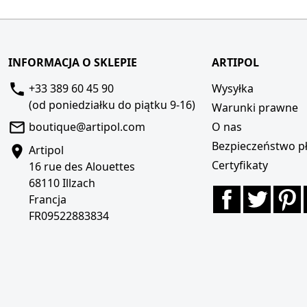
INFORMACJA O SKLEPIE
ARTIPOL
+33 389 60 45 90
Wysyłka
(od poniedziałku do piątku 9-16)
Warunki prawne
boutique@artipol.com
O nas
Bezpieczeństwo pł
Artipol
Certyfikaty
16 rue des Alouettes
68110 Illzach
Facebook
Twitte
P
Francja
FR09522883834