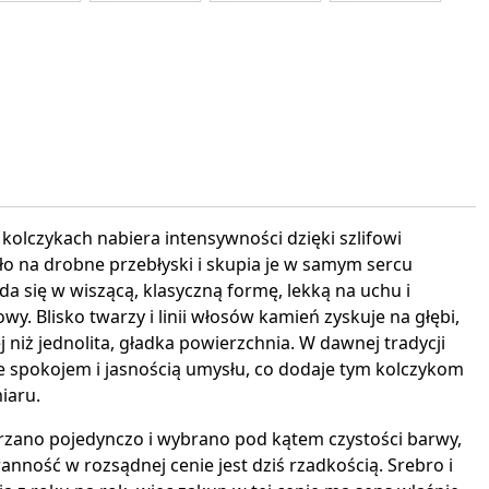
interest
 kolczykach nabiera intensywności dzięki szlifowi
ło na drobne przebłyski i skupia je w samym sercu
a się w wiszącą, klasyczną formę, lekką na uchu i
y. Blisko twarzy i linii włosów kamień zyskuje na głębi,
ej niż jednolita, gładka powierzchnia. W dawnej tradycji
ze spokojem i jasnością umysłu, co dodaje tym kolczykom
iaru.
rzano pojedynczo i wybrano pod kątem czystości barwy,
ranność w rozsądnej cenie jest dziś rzadkością. Srebro i