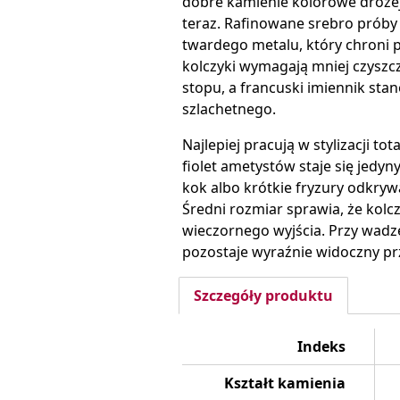
dobre kamienie kolorowe drożeją
teraz. Rafinowane srebro próby 
twardego metalu, który chroni p
kolczyki wymagają mniej czyszcz
stopu, a francuski imiennik sta
szlachetnego.
Najlepiej pracują w stylizacji tot
fiolet ametystów staje się jed
kok albo krótkie fryzury odkrywa
Średni rozmiar sprawia, że kolcz
wieczornego wyjścia. Przy wadze
pozostaje wyraźnie widoczny prz
Szczegóły produktu
Indeks
Kształt kamienia