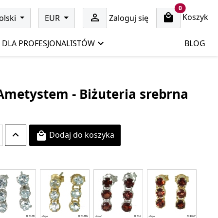
cart items
0
Koszyk

olski
EUR
Zaloguj się
DLA PROFESJONALISTÓW
BLOG
 Ametystem - Biżuteria srebrna
Dodaj do koszyka
