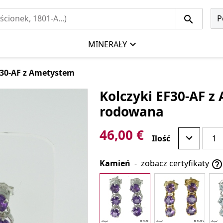
P
MINERAŁY
F30-AF z Ametystem
Kolczyki EF30-AF z
rodowana
46,00 €
Ilość
Kamień
-
zobacz certyfikaty
