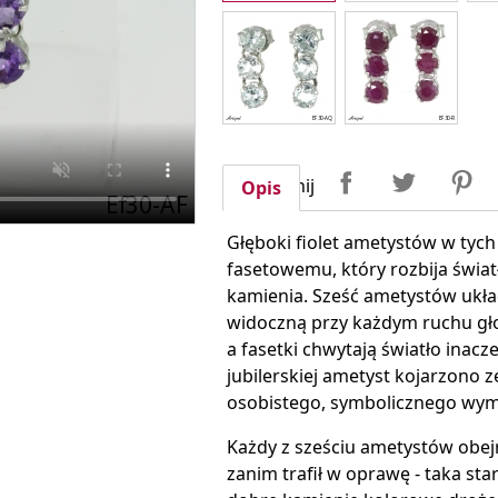
Udostępnij
Tweetuj
P
Udostępnij
Opis
Głęboki fiolet ametystów w tych
fasetowemu, który rozbija świat
kamienia. Sześć ametystów układ
widoczną przy każdym ruchu głow
a fasetki chwytają światło inacz
jubilerskiej ametyst kojarzono 
osobistego, symbolicznego wym
Każdy z sześciu ametystów obej
zanim trafił w oprawę - taka sta