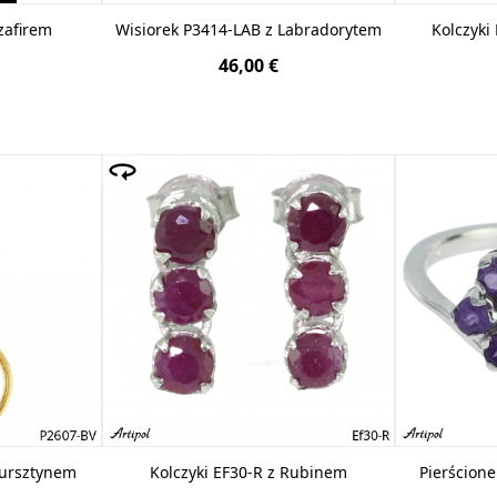
Szafirem
Wisiorek P3414-LAB z Labradorytem
Kolczyki
46,00 €
Bursztynem
Kolczyki EF30-R z Rubinem
Pierścion