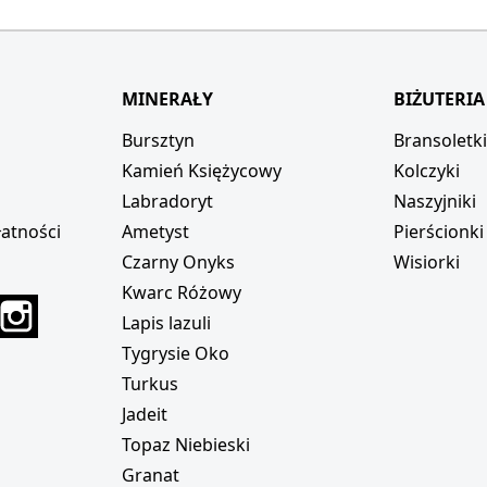
MINERAŁY
BIŻUTERIA
Bursztyn
Bransoletk
Kamień Księżycowy
Kolczyki
Labradoryt
Naszyjniki
atności
Ametyst
Pierścionki
Czarny Onyks
Wisiorki
Kwarc Różowy
r
interest
Instagram
Lapis lazuli
Tygrysie Oko
Turkus
Jadeit
Topaz Niebieski
Granat