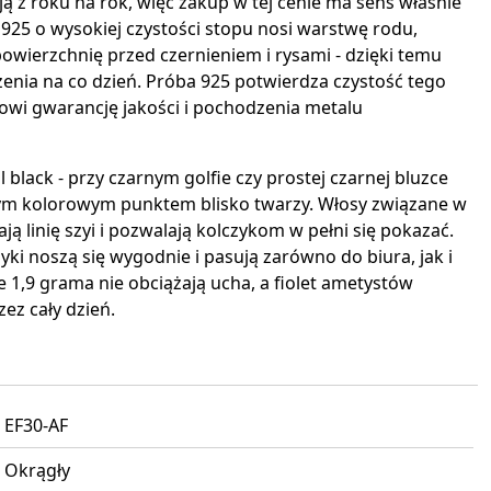
 z roku na rok, więc zakup w tej cenie ma sens właśnie
925 o wysokiej czystości stopu nosi warstwę rodu,
owierzchnię przed czernieniem i rysami - dzięki temu
enia na co dzień. Próba 925 potwierdza czystość tego
nowi gwarancję jakości i pochodzenia metalu
al black - przy czarnym golfie czy prostej czarnej bluzce
ynym kolorowym punktem blisko twarzy. Włosy związane w
ją linię szyi i pozwalają kolczykom w pełni się pokazać.
yki noszą się wygodnie i pasują zarówno do biura, jak i
 1,9 grama nie obciążają ucha, a fiolet ametystów
ez cały dzień.
EF30-AF
Okrągły